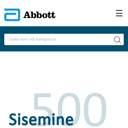
500
Sisemine