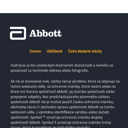
Domov
Obľúbené
Často kladené otázky
Ilustrácie sú len umeleckým stvárnením skutočnosti a nemôžu sa
považovať za technické nákresy alebo fotografie.
Ak nie je stanovené inak, všetky názvy výrobkov, ktoré sa objavujú na
tomto webovom sídle, sú ochranné známky, ktoré vlastní alebo na
ktoré má licenciu spoločnosť Abbott, jej dcérske spoločnosti alebo
prepojené subjekty. Bez predchádzajúceho písomného súhlasu
spoločnosti Abbott nie je možné použiť žiadnu ochrannú známku,
obchodný názov či obchodnú úpravu spoločnosti Abbott na tomto
webovom sídle, s výnimkou identifikácie výrobku alebo služieb
spoločnosti. Symbol ™ označuje ochrannú známku skupiny
spoločností Abbott. Symbol ‡ označuje ochrannú známku tretej
strany, ktorá je majetkom jej príslušného vlastníka.