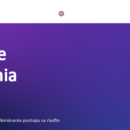
e
nia
ykonávania postupu sa riaďte