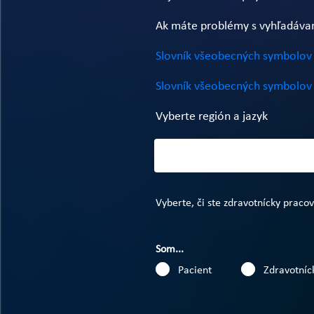
Ak máte problémy s vyhľadávaní
Slovník všeobecných symbolov 
Slovník všeobecných symbolov 
Vyberte región a jazyk
Vyberte, či ste zdravotnícky praco
Som...
Pacient
Zdravotníc