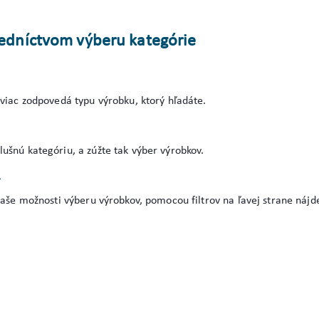
redníctvom výberu kategórie
jviac zodpovedá typu výrobku, ktorý hľadáte.
ušnú kategóriu, a zúžte tak výber výrobkov.
r
vaše možnosti výberu výrobkov, pomocou filtrov na ľavej strane nájde