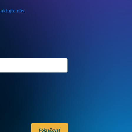
aktujte nás
.
Pokračovať