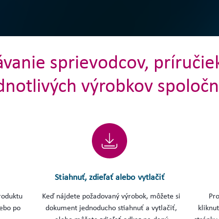
vanie sprievodcov, príruči
ednotlivých výrobkov spoločn
Stiahnuť, zdieľať alebo vytlačiť
roduktu
Keď nájdete požadovaný výrobok, môžete si
Pro
lebo po
dokument jednoducho stiahnuť a vytlačiť,
kliknu