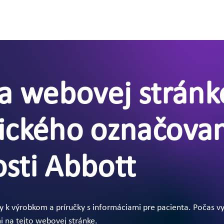
na webovej stránk
ického označova
sti Abbott
ky k výrobkom a príručky s informáciami pre pacienta. Počas v
 na tejto webovej stránke.