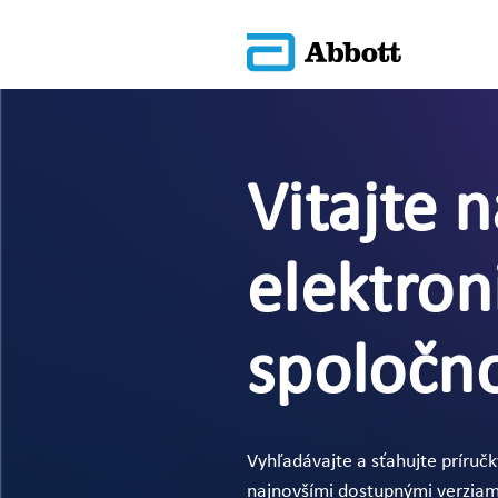
Vitajte 
elektron
spoločno
Vyhľadávajte a sťahujte príruč
najnovšími dostupnými verziami