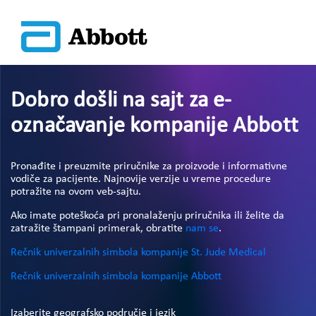
Dobro došli na sajt za e-
označavanje kompanije Abbott
Pronađite i preuzmite priručnike za proizvode i informativne
vodiče za pacijente. Najnovije verzije u vreme procedure
potražite na ovom veb-sajtu.
Ako imate poteškoća pri pronalaženju priručnika ili želite da
zatražite štampani primerak, obratite
nam se
.
Rečnik univerzalnih simbola kompanije St. Jude Medical
Rečnik univerzalnih simbola kompanije Abbott
Izaberite geografsko područje i jezik