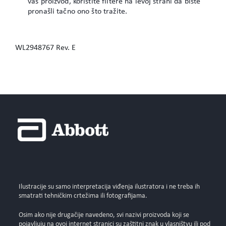
vaš proizvod, koristite filtere na levoj strani da biste
pronašli tačno ono što tražite.
WL2948767 Rev. E
Ilustracije su samo interpretacija viđenja ilustratora i ne treba ih
smatrati tehničkim crtežima ili fotografijama.
Osim ako nije drugačije navedeno, svi nazivi proizvoda koji se
pojavljuju na ovoj internet stranici su zaštitni znak u vlasništvu ili pod