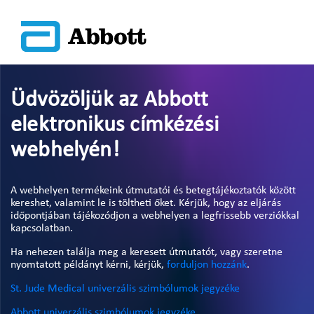
Üdvözöljük az Abbott
elektronikus címkézési
webhelyén!
A webhelyen termékeink útmutatói és betegtájékoztatók között
kereshet, valamint le is töltheti őket. Kérjük, hogy az eljárás
időpontjában tájékozódjon a webhelyen a legfrissebb verziókkal
kapcsolatban.
Ha nehezen találja meg a keresett útmutatót, vagy szeretne
nyomtatott példányt kérni, kérjük,
forduljon hozzánk
.
St. Jude Medical univerzális szimbólumok jegyzéke
Abbott univerzális szimbólumok jegyzéke