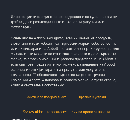
Илюстрациите са единствено представяне на художника и не
трябва да се разглеждат като инженерни рисунки или
фотографии.
Освен ако не е посочено друго, всички имена на продукти,
включени в този уебсайт, са търговски марки, собственост на
или лицензирани на Abbott, неговите дъщерни дружества или
филиали. Не можете да използвате каквато и да е търговска
марка, търговско име или търговско представяне на Abbott в
този сайт без предварително писмено разрешение на Abbott
освен за идентифициране на продукта или услугите на
компанията. ™ обозначава търговска марка на групата
компании Abbott. ‡ показва търговска марка на трета страна,
която е съответния собственик.
Политика за поверителност
Правила и условия
©2025 Abbott Laboratories. Всички права запазени.
WL2948769 Rev. B