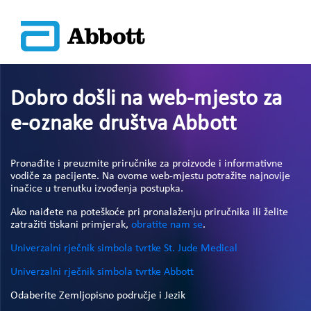
Dobro došli na web-mjesto za
e-oznake društva Abbott
Pronađite i preuzmite priručnike za proizvode i informativne
vodiče za pacijente. Na ovome web-mjestu potražite najnovije
inačice u trenutku izvođenja postupka.
Ako naiđete na poteškoće pri pronalaženju priručnika ili želite
zatražiti tiskani primjerak,
obratite nam se
.
Univerzalni rječnik simbola tvrtke St. Jude Medical
Univerzalni rječnik simbola tvrtke Abbott
Odaberite Zemljopisno područje i Jezik