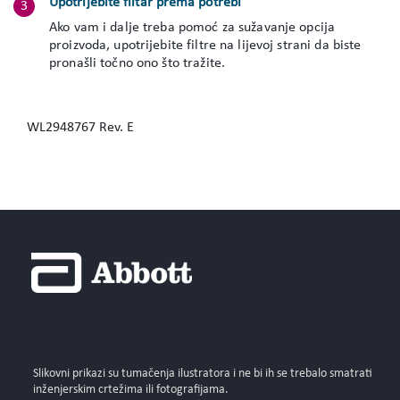
Upotrijebite filtar prema potrebi
Ako vam i dalje treba pomoć za sužavanje opcija
proizvoda, upotrijebite filtre na lijevoj strani da biste
pronašli točno ono što tražite.
WL2948767 Rev. E
Slikovni prikazi su tumačenja ilustratora i ne bi ih se trebalo smatrati
inženjerskim crtežima ili fotografijama.