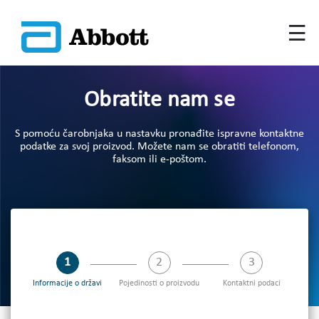
Obratite nam se
S pomoću čarobnjaka u nastavku pronađite ispravne kontaktne
podatke za svoj proizvod. Možete nam se obratiti telefonom,
faksom ili e-poštom.
step 1 of 3:Informacije o državi,current
step 2 of 3:Pojedinosti o proizvod
step 3 of 3:Ko
Informacije o državi
Pojedinosti o proizvodu
Kontaktni podaci