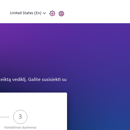
United States (En)
ktą vediklį. Galite susisiekti su
ing
step 3 of 3:Kontaktiniai duomenys,Pending
Kontaktiniai duomenys