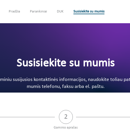
Pradžia
Parankiniai
DUK
Susisiekite su mumis
Susisiekite su mumis
iniu susijusios kontaktinės informacijos, naudokite toliau patei
mumis telefonu, faksu arba el. paštu.
3:Šalies patvirtinimas,current
step 2 of 3:Gaminio aprašas,Pend
Gaminio aprašas