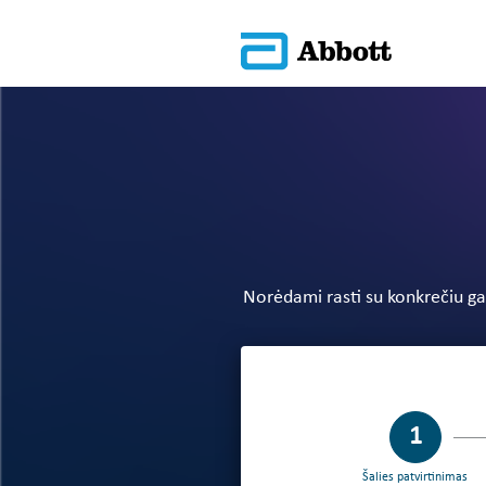
Norėdami rasti su konkrečiu gam
step 1 of 
Šalies patvirtinimas