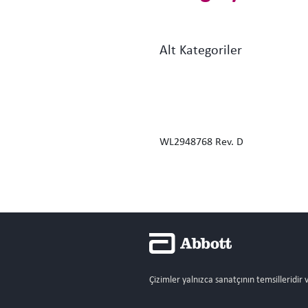
Alt Kategoriler
WL2948768 Rev. D
Çizimler yalnızca sanatçının temsilleridir