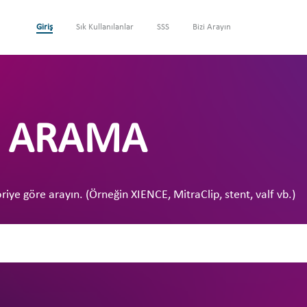
Giriş
Sık Kullanılanlar
SSS
Bizi Arayın
BI ARAMA
oriye göre arayın. (Örneğin XIENCE, MitraClip, stent, valf vb.)