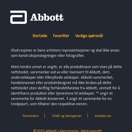
Startside
Favoritter
Vanlige spørsmål
Illustrasjoner er bare artistens representasjoner og skal ikke anses
som konstruksjonstegninger eller fotografier.
Med mindre annet er angitt, er alle produktnavn som vises på dette
nettstedet, varemerker eid av eller lisensiert til Abbott, dets
underselskaper eller tilknyttede selskaper. Abbott-varemerket,
handelsnavnet eller produktdesignet må ikke brukes på dette
nettstedet uten skriftlig forhåndstillatelse fra Abbott, unntatt for å
identifisere produktet eller tjenestene til selskapet. ™ angir et
varemerke for Abbott-konsernet. ‡ angir et varemerke for en
tredjepart, som tilhører den respektive eieren.
Personvern
Vilkår og betingelser
Kontakt oss
©2025 Abbott Laboratories. Med enerett.