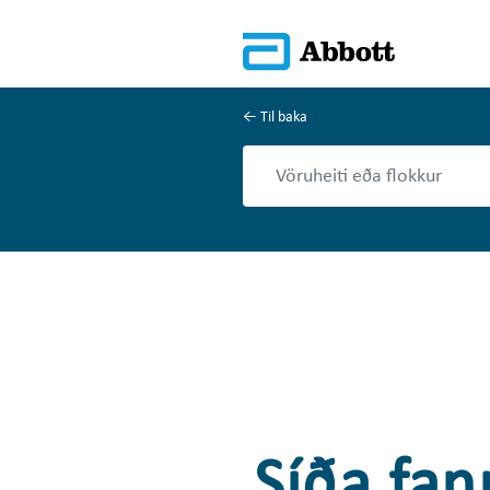
Til baka
Síða fan