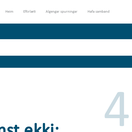
Heim
Eftirlæti
Algengar spurningar
Hafa samband
4
nst ekki: