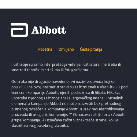
Početna
Omiljeno
Česta pitanja
Ilustracije su samo interpretacija viđenja ilustratora i ne treba ih
smatrati tehničkim crtežima ili fotografijama.
Osim ako nije drugačije navedeno, svi nazivi proizvoda koji se
pojavljuju na ovoj internet stranici su zaštitni znak u vlasništvu ili pod
licencom kompanije Abbott, njenih podružnica ili filijala. Nikakva
upotreba nijednog zaštitnog znaka, trgovačkog imena ili vizuelnih
elemenata kompanije Abbott ne može se izvršiti bez prethodnog
pismenog ovlašćenja kompanije Abbott, izuzev radi identifikovanja
proizvoda ili usluga te kompanije. ™ Označava zaštitni znak Abbott
grupe kompanija. ‡ Označava zaštitni znak treće strane, koji je
vlasništvo svog zasebnog vlasnika.