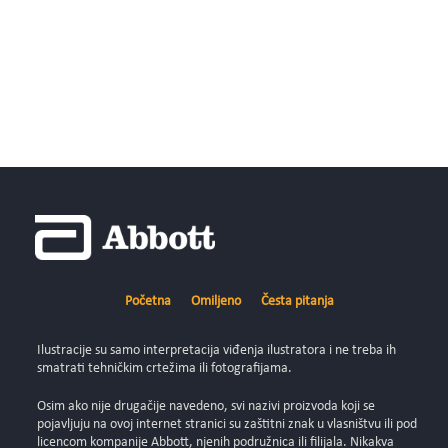
Početna
Omiljeno
Česta pitanja
Ilustracije su samo interpretacija viđenja ilustratora i ne treba ih
smatrati tehničkim crtežima ili fotografijama.
Osim ako nije drugačije navedeno, svi nazivi proizvoda koji se
pojavljuju na ovoj internet stranici su zaštitni znak u vlasništvu ili pod
licencom kompanije Abbott, njenih podružnica ili filijala. Nikakva